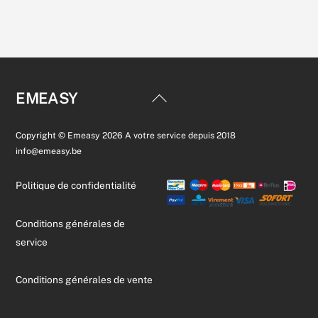
P
Les
Kit
opti
Interphone
peuv
IP
être
vidéo,
choi
1
sur
Back
EMEASY
bouton,
la
To
écran
pag
Top
Copyright © Emeasy 2026 A votre service depuis 2018
4.3”
du
info@emeasy.be
tactile
prod
avec
Politique de confidentialité
9
boutons
Conditions générales de
direct.
service
Conditions générales de vente