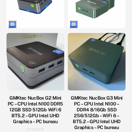
Gigabit
PoE+
Easy
150W
Smart
Easy
8
Smart
ports
16-
10/100/1000Mbps
Port
Gigabit,
8-
Port
PoE+
GMKtec NucBox G2 Mini
GMKtec NucBox G3 Mini
PC – CPU Intel N100 DDR5
PC – CPU Intel N100 –
12GB SSD 512Gb WiFi 6
DDR4 8/16Gb SSD
BT5.2 – GPU Intel UHD
256/512Gb – WiFi 6 –
Graphics – PC bureau
BT5.2 – GPU Intel UHD
Graphics – PC bureau