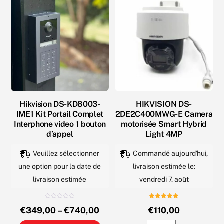
la
fil
page
du
produit
Hikvision DS-KD8003-
HIKVISION DS-
IME1 Kit Portail Complet
2DE2C400MWG-E Camera
Interphone video 1 bouton
motorisée Smart Hybrid
d’appel
Light 4MP
Veuillez sélectionner
Commandé aujourd'hui,
une option pour la date de
livraison estimée le:
livraison estimée
vendredi 7. août
N
Note
€
349,00
–
€
740,00
€
110,00
o
5.00
t
sur 5
e