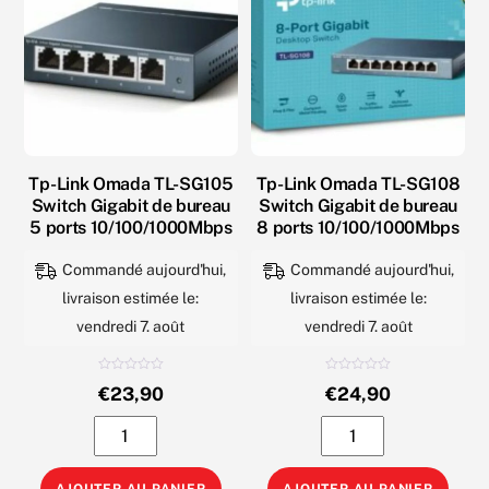
Tp-Link Omada TL-SG105
Tp-Link Omada TL-SG108
Switch Gigabit de bureau
Switch Gigabit de bureau
5 ports 10/100/1000Mbps
8 ports 10/100/1000Mbps
Commandé aujourd'hui,
Commandé aujourd'hui,
livraison estimée le:
livraison estimée le:
vendredi 7. août
vendredi 7. août
N
N
€
23,90
€
24,90
o
o
t
t
e
e
quantité
quantité
0
0
s
s
u
u
de
de
r
r
5
5
Tp-
Tp-
AJOUTER AU PANIER
AJOUTER AU PANIER