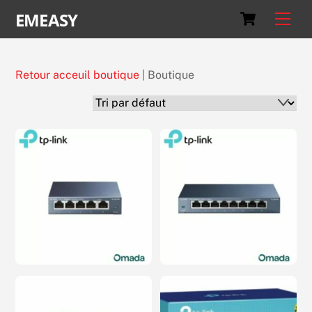
Skip
Cart
EMEASY
Men
to
content
Retour acceuil boutique
| Boutique