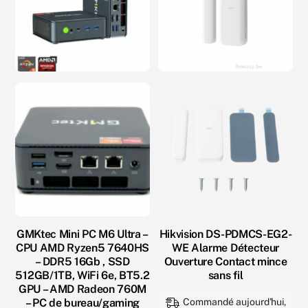
de
bureau
-
CPU
Intel
i9-
8950HK
-
GPU
Intel
UHD
630
graphics
-
GMKtec Mini PC M6 Ultra –
Hikvision DS-PDMCS-EG2-
CPU AMD Ryzen5 7640HS
WE Alarme Détecteur
DDR4,
– DDR5 16Gb , SSD
Ouverture Contact mince
SSD
512GB/1TB, WiFi 6e, BT5.2
sans fil
M.2,
GPU – AMD Radeon 760M
Commandé aujourd'hui,
– PC de bureau/gaming
WiFi