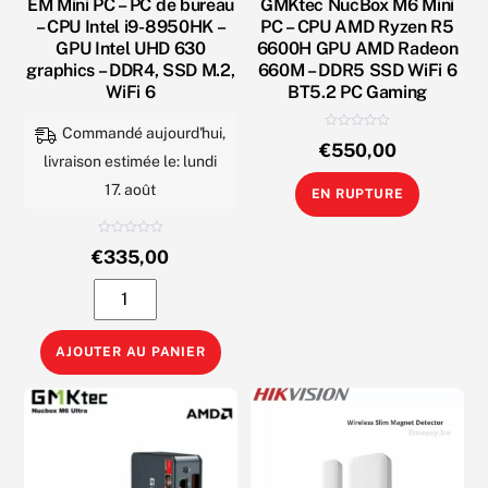
M.2
EM Mini PC – PC de bureau
GMKtec NucBox M6 Mini
– CPU Intel i9-8950HK –
PC – CPU AMD Ryzen R5
NVMe,
GPU Intel UHD 630
6600H GPU AMD Radeon
WiFi
graphics – DDR4, SSD M.2,
660M – DDR5 SSD WiFi 6
6
WiFi 6
BT5.2 PC Gaming
BT5.2,
Commandé aujourd'hui,
N
PC
€
550,00
o
livraison estimée le: lundi
t
bureau
e
0
17. août
EN RUPTURE
s
u
r
5
N
€
335,00
o
t
e
quantité
0
s
u
de
r
5
EM
AJOUTER AU PANIER
Mini
PC
-
PC