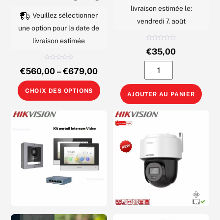
livraison estimée le:
6
Veuillez sélectionner
vendredi 7. août
une option pour la date de
livraison estimée
N
€
35,00
o
t
e
N
quantité
0
€
560,00
–
€
679,00
o
s
t
u
de
e
r
Ce
0
5
CHOIX DES OPTIONS
Hikvision
s
AJOUTER AU PANIER
u
produit
r
DS-
5
a
PDMCS-
plusieurs
EG2-
variations.
WE
Les
Alarme
options
Détecteur
peuvent
Ouverture
être
Contact
choisies
mince
sur
sans