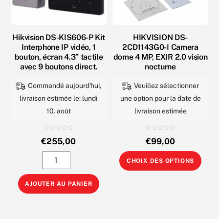
Hikvision DS-KIS606-P Kit
HIKVISION DS-
Interphone IP vidéo, 1
2CD1143G0-I Camera
bouton, écran 4.3” tactile
dome 4 MP, EXIR 2.0 vision
avec 9 boutons direct.
nocturne
Commandé aujourd'hui,
Veuillez sélectionner
livraison estimée le: lundi
une option pour la date de
10. août
livraison estimée
N
N
€
255,00
€
99,00
o
o
t
t
e
e
quantité
Ce
0
0
CHOIX DES OPTIONS
s
s
u
u
de
prod
r
r
5
5
Hikvision
a
AJOUTER AU PANIER
DS-
plus
KIS606-
varia