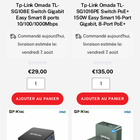
Tp-Link Omada TL-
Tp-Link Omada TL-
SG108E Switch Gigabit
SG1016PE Switch PoE+
Easy Smart 8 ports
150W Easy Smart 16-Port
10/100/1000Mbps
Gigabit, 8-Port PoE+
Commandé aujourd'hui,
Commandé aujourd'hui,
livraison estimée le:
livraison estimée le:
vendredi 7. août
vendredi 7. août
N
N
€
29,00
€
135,00
o
o
t
t
e
e
quantité
quantité
0
0
s
s
u
u
de
de
r
r
5
5
Tp-
Tp-
AJOUTER AU PANIER
AJOUTER AU PANIER
Link
Link
Omada
Omada
TL-
TL-
SG108E
SG1016PE
Switch
Switch