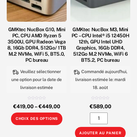
GMKtec NucBox G10, Mini
GMKtec NucBox M3, Mini
PC, CPU AMD Ryzen 5
PC – CPU Intel® i5 12450H
3500U, GPU Radeon Vega
12th, GPU Intel UHD
8, 16Gb DDR4, 512Go/ 1TB
Graphics, 16Gb DDR4,
M.2 NVMe, WiFi 5, BT5.0,
512Go M.2 NVMe, WiFi 6
PC bureau
BT5.2, PC bureau
Veuillez sélectionner
Commandé aujourd'hui,
une option pour la date de
livraison estimée le: mardi
livraison estimée
18. août
N
N
€
419,00
–
€
449,00
€
589,00
o
o
t
t
e
e
Ce
quantité
0
0
CHOIX DES OPTIONS
s
s
u
u
produit
de
r
r
5
5
a
GMKtec
AJOUTER AU PANIER