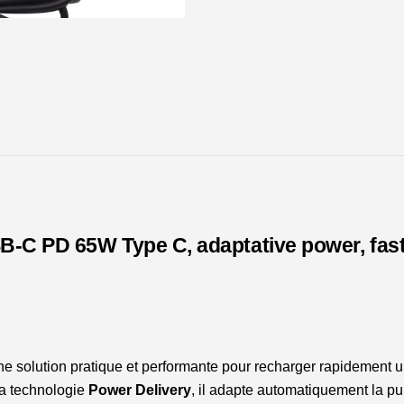
USB-
C
65W
pour
PC
portable,
smartphone,
Type
C,
puissance
B-C PD 65W Type C, adaptative power, fas
adaptative
 une solution pratique et performante pour recharger rapidement 
la technologie
Power Delivery
, il adapte automatiquement la p