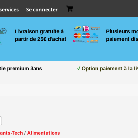
Cart
services
Se connecter
Livraison gratuite à
Plusieurs m
partir de 25€ d'achat
paiement di
tie premium 3ans
√
Option paiement à la li
ants-Tech
/
Alimentations