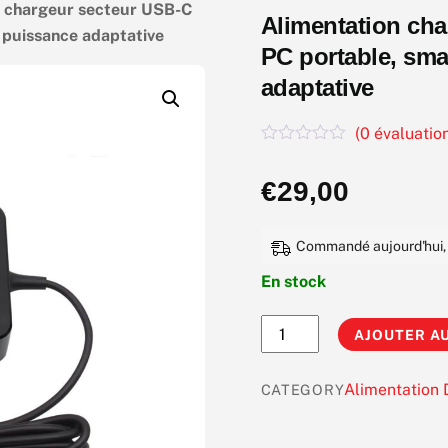
n chargeur secteur USB-C
Alimentation ch
 puissance adaptative
PC portable, sma
adaptative
(
0
évaluation
N
o
€
29,00
t
e
0
s
Commandé aujourd'hui, li
u
r
En stock
5
quantité
AJOUTER AU
de
Alimentation
Alimentation
CATEGORY
chargeur
secteur