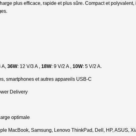
arge plus efficace, rapide et plus sûre. Compact et polyvalent, i
ges.
 A,
36W
: 12 V/3 A ,
18W
: 9 V/2 A ,
10W
: 5 V/2 A.
tes, smartphones et autres appareils USB-C
ower Delivery
arge optimale
ple MacBook, Samsung, Lenovo ThinkPad, Dell, HP, ASUS, Xia