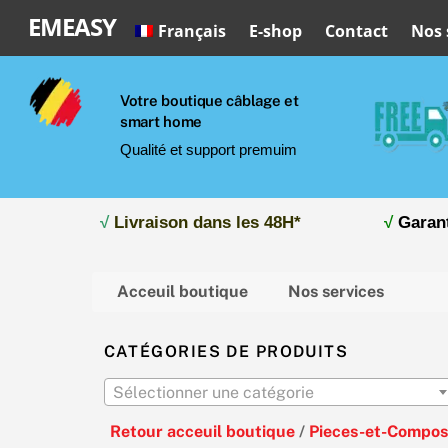
Skip
EMEASY
Français
E-shop
Contact
Nos 
to
content
Votre boutique câblage et
smart home
Qualité et support premuim
√
Livraison dans les 48H*
√
Garan
Acceuil boutique
Nos services
CATÉGORIES DE PRODUITS
Sélectionner une catégorie
Retour acceuil boutique
/
Pieces-et-Compos