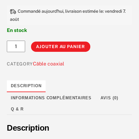
0
s
Commandé aujourd'hui, livraison estimée le: vendredi 7.
u
r
août
5
En stock
quantité
AJOUTER AU PANIER
de
Câble
Câble coaxial
CATEGORY
Coaxial
RG58
-
DESCRIPTION
50
INFORMATIONS COMPLÉMENTAIRES
AVIS (0)
Ohm
Q & R
Description