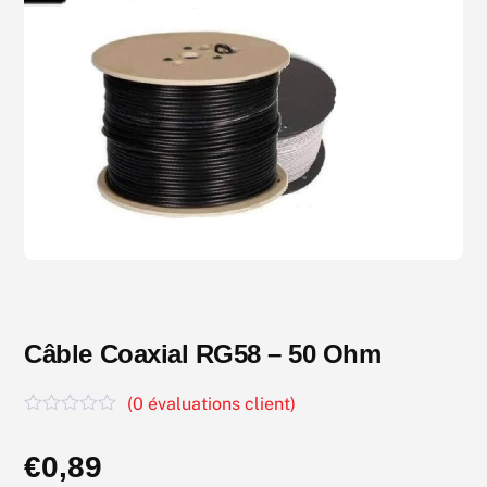
Câble Coaxial RG58 – 50 Ohm
(
0
évaluations client)
N
o
€
0,89
t
e