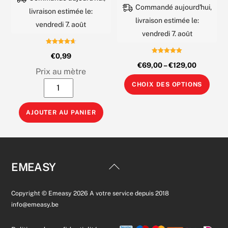
Commandé aujourd'hui,
livraison estimée le:
livraison estimée le:
vendredi 7. août
vendredi 7. août
Note
€
0,99
4.67
Note
sur 5
€
69,00
–
€
129,00
5.00
Prix au mètre
sur 5
Ce
quantité
CHOIX DES OPTIONS
prod
de
a
Câble
AJOUTER AU PANIER
plus
Coaxial
varia
–
Les
PE6
opti
Telenet
Back
EMEASY
peuv
/
To
être
RG6U
Top
Copyright © Emeasy 2026 A votre service depuis 2018
choi
Orange
info@emeasy.be
sur
–
la