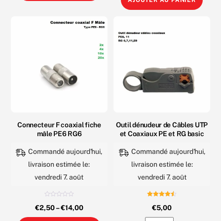
Connecteur
à
F
Sertir,
coaxial
Pince
RG6
à
satellite
Compression
basic
Réglable
manuel
pour
Câbles
Coaxiaux
Connecteur F coaxial fiche
Outil dénudeur de Câbles UTP
PE
mâle PE6 RG6
et Coaxiaux PE et RG basic
et
RG
Commandé aujourd'hui,
Commandé aujourd'hui,
livraison estimée le:
livraison estimée le:
vendredi 7. août
vendredi 7. août
N
Note
€
2,50
–
€
14,00
€
5,00
o
4.50
t
sur 5
e