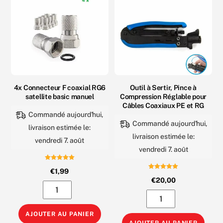
4x Connecteur F coaxial RG6
Outil à Sertir, Pince à
satellite basic manuel
Compression Réglable pour
Câbles Coaxiaux PE et RG
Commandé aujourd'hui,
Commandé aujourd'hui,
livraison estimée le:
livraison estimée le:
vendredi 7. août
vendredi 7. août
Note
€
1,99
5.00
Note
sur 5
€
20,00
5.00
quantité
sur 5
quantité
de
de
4x
AJOUTER AU PANIER
Outil
AJOUTER AU PANIER