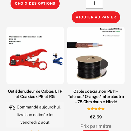
Ce
quantité
0
CHOIX DES OPTIONS
s
produit
de
u
r
5
a
Outil
AJOUTER AU PANIER
plusieurs
dénudeur
variations.
de
Les
Câbles
options
UTP
peuvent
et
être
Coaxiaux
choisies
PE
sur
et
la
RG
Outil dénudeur de Câbles UTP
Câble coaxial noir PE11 –
page
basic
et Coaxiaux PE et RG
Telenet / Orange / Interelectra
du
– 75 Ohm double blindé
produit
Commandé aujourd'hui,
Note
livraison estimée le:
€
2,59
5.00
sur 5
vendredi 7. août
Prix par métre