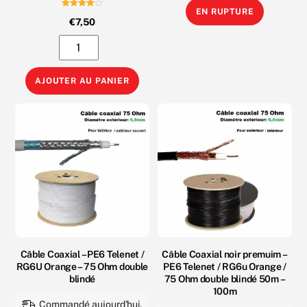
EN RUPTURE
Note
€
7,50
4.00
sur 5
quantité
de
Outil
AJOUTER AU PANIER
dénudeur
de
Câbles
UTP
et
Coaxiaux
PE
et
RG
Câble Coaxial – PE6 Telenet /
Câble Coaxial noir premuim –
RG6U Orange – 75 Ohm double
PE6 Telenet / RG6u Orange /
blindé
75 Ohm double blindé 50m –
100m
Commandé aujourd'hui,