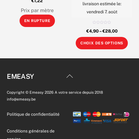
€
1,22
o
livraison estimée le:
t
produit
e
Prix par mètre
0
vendredi 7. août
s
u
EN RUPTURE
r
5
N
€
4,90
–
€
28,00
o
t
e
Ce
0
CHOIX DES OPTIONS
s
prod
u
r
5
a
plus
varia
Back
EMEASY
Les
To
opti
Top
Copyright © Emeasy 2026 A votre service depuis 2018
peuv
info@emeasy.be
être
choi
Politique de confidentialité
sur
la
Conditions générales de
pag
service