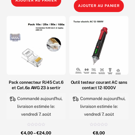
AJOUTER AU PANIER
5
Outil
AJOUTER AU PANIER
dénudeur
pince
de
dénudeur
Câbles
de
UTP
fil
et
multifonctionnel
Coaxiaux
10
PE
EN
et
1
RG
-
Pack connecteur RJ45 Cat.6
Outil testeur courant AC sans
185mm
et Cat.6a AWG 23 à sertir
contact 12-1000V
Commandé aujourd'hui,
Commandé aujourd'hui,
livraison estimée le:
livraison estimée le:
vendredi 7. août
vendredi 7. août
N
N
€
4,00
–
€
24,00
€
8,00
o
o