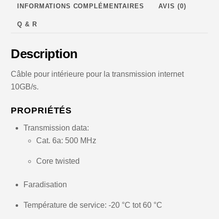
INFORMATIONS COMPLÉMENTAIRES
AVIS (0)
Blanc-
Bleu-
Q & R
Noir
0,5M
Description
-
5M
Câble pour intérieure pour la transmission internet
10GB/s.
PROPRIÉTÉS
Transmission data:
Cat. 6a: 500 MHz
Core twisted
Faradisation
Température de service: -20 °C tot 60 °C