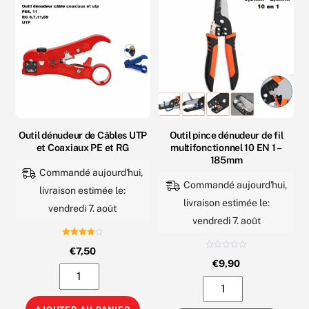
Outil dénudeur de Câbles UTP
Outil pince dénudeur de fil
et Coaxiaux PE et RG
multifonctionnel 10 EN 1 –
185mm
Commandé aujourd'hui,
Commandé aujourd'hui,
livraison estimée le:
livraison estimée le:
vendredi 7. août
vendredi 7. août
Note
€
7,50
4.00
N
sur 5
€
9,90
o
quantité
t
e
quantité
0
de
s
de
u
Outil
r