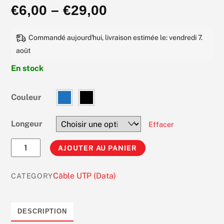
€
6,00
–
€
29,00
t
e
0
s
Commandé aujourd'hui, livraison estimée le: vendredi 7.
u
r
août
5
En stock
Couleur
Longeur
Effacer
quantité
AJOUTER AU PANIER
de
Câble
Câble UTP (Data)
CATEGORY
F/UTP
Cat.
6a
DESCRIPTION
10gb/s