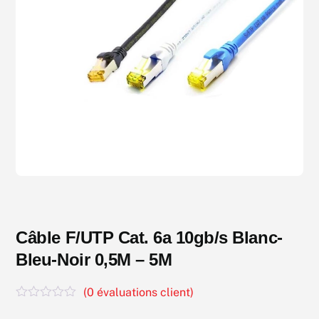
Câble F/UTP Cat. 6a 10gb/s Blanc-
Bleu-Noir 0,5M – 5M
(
0
évaluations client)
N
o