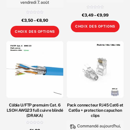
vendredi 7. août
N
€
3,49
–
€
9,99
o
N
t
€
3,50
–
€
8,90
o
e
Ce
t
0
CHOIX DES OPTIONS
e
s
Ce
0
prod
u
CHOIX DES OPTIONS
s
r
produit
u
5
a
r
5
a
plus
plusieurs
varia
variations.
Les
Les
opti
options
peuv
peuvent
être
être
choi
choisies
sur
sur
Câble U/FTP premuim Cat. 6
Pack connecteur RJ45 Cat6 et
la
LSOH AWG23 full cuivre blindé
Cat6a + protection capuchon
la
pag
(DRAKA)
clips
page
du
Commandé aujourd'hui,
du
N
prod