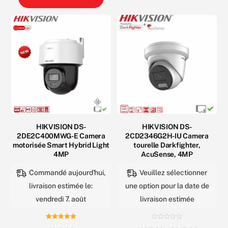
varia
produit
u
r
5
Les
a
opti
plusieurs
peuv
variations.
être
Les
choi
options
sur
peuvent
la
être
pag
choisies
du
sur
HIKVISION DS-
HIKVISION DS-
2DE2C400MWG-E Camera
2CD2346G2H-IU Camera
prod
la
motorisée Smart Hybrid Light
tourelle Darkfighter,
page
4MP
AcuSense, 4MP
du
Commandé aujourd'hui,
Veuillez sélectionner
produit
livraison estimée le:
une option pour la date de
vendredi 7. août
livraison estimée
Note
N