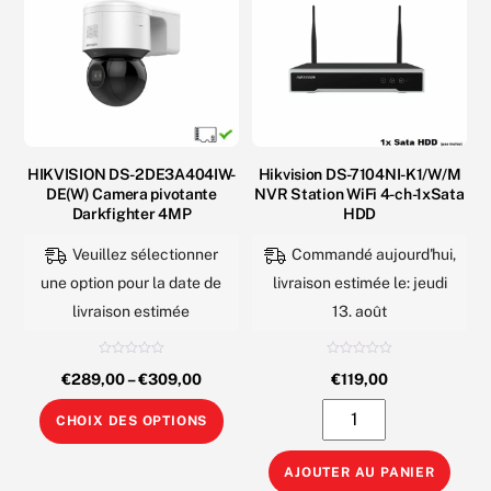
HIKVISION DS-2DE3A404IW-
Hikvision DS-7104NI-K1/W/M
DE(W) Camera pivotante
NVR Station WiFi 4-ch-1xSata
Darkfighter 4MP
HDD
Veuillez sélectionner
Commandé aujourd'hui,
une option pour la date de
livraison estimée le: jeudi
livraison estimée
13. août
N
N
€
289,00
–
€
309,00
€
119,00
o
o
t
t
e
e
Ce
quantité
0
0
CHOIX DES OPTIONS
s
s
produit
de
u
u
r
r
5
5
a
Hikvision
AJOUTER AU PANIER