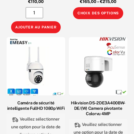
€
110,00
€
165,00
–
€
215,00
5.00
o
sur 5
t
e
quantité
Ce
0
CHOIX DES OPTIONS
s
de
prod
u
r
5
HIKVISION
a
AJOUTER AU PANIER
DS-
plus
2DE2C400MWG-
varia
E
Les
Camera
opti
motorisée
peuv
Smart
être
Hybrid
choi
Light
sur
4MP
la
Caméra de sécurité
Hikvision DS-2DE3A400BW-
pag
intelligente FullHD 1080p WiFi
DE/(W) Camera pivotante
du
Colorvu 4MP
prod
Veuillez sélectionner
Veuillez sélectionner
une option pour la date de
une option pour la date de