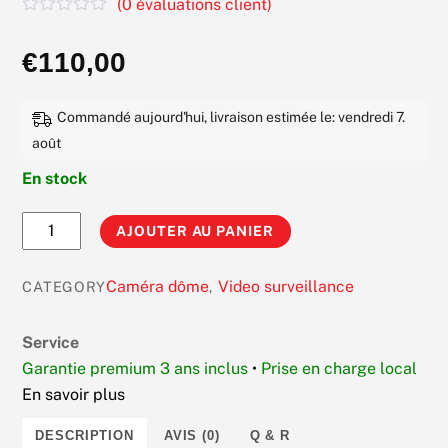
(
0
évaluations client)
N
o
€
110,00
t
e
0
s
Commandé aujourd'hui, livraison estimée le: vendredi 7.
u
r
août
5
En stock
quantité
AJOUTER AU PANIER
de
HIKVISION
Caméra dôme
Video surveillance
CATEGORY
,
DS-
2CV2141G2-
Service
IDW
Garantie premium 3 ans inclus
•
Prise en charge local
Camera
En savoir plus
dome
WiFi
DESCRIPTION
AVIS (0)
Q & R