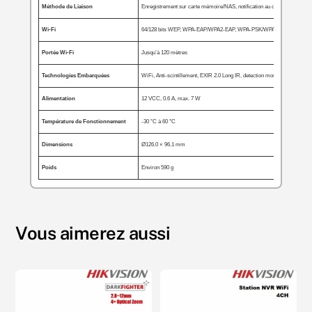
Méthode de Liaison
Enregistrement sur carte mémoire/NAS, notification au centre de survei
Wi-Fi
64/128 bits WEP, WPA-EAP/WPA2-EAP, WPA-PSK/WPA2-PSK
Portée Wi-Fi
Jusqu’à 120 mètres
Technologies Embarquées
WiFi, Anti-scintillement, EXIR 2.0 Long IR, detection mouvement.
Alimentation
12 VCC, 0.6 A, max. 7 W
Température de Fonctionnement
-30 °C à 60 °C
Dimensions
Ø126.0 × 96.1 mm
Poids
Environ 590 g
Vous aimerez aussi