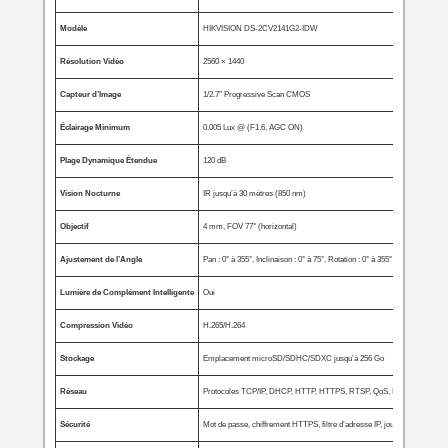
Modèle
HIKVISION DS-2CV2141G2-IDW
Résolution Vidéo
2560 × 1440
Capteur d’Image
1/2.7″ Progressive Scan CMOS
Éclairage Minimum
0.005 Lux @ (F1.6, AGC ON)
Plage Dynamique Étendue
120 dB
Vision Nocturne
IR jusqu’à 30 mètres (850 nm)
Objectif
4 mm, FOV 77° (horizontal)
Ajustement de l’Angle
Pan : 0° à 355°, Inclinaison : 0° à 75°, Rotation : 0° à 355°
Lumière de Complément Intelligente
Oui
Compression Vidéo
H.265/H.264
Stockage
Emplacement microSD/SDHC/SDXC jusqu’à 256 Go
Réseau
Protocoles TCP/IP, DHCP, HTTP, HTTPS, RTSP, QoS, IPv6
Sécurité
Mot de passe, chiffrement HTTPS, filtre d’adresse IP, journal d’audit