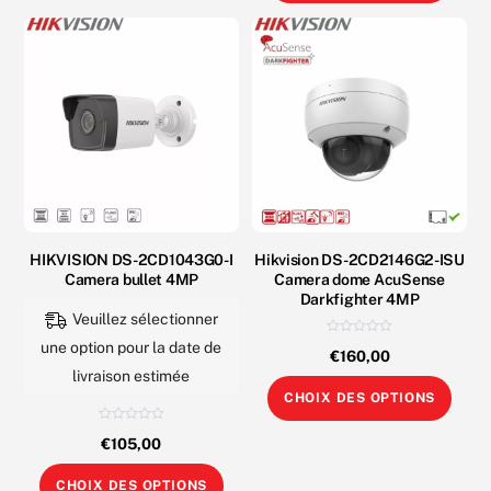
plusieurs
DS-
variations.
7104NI-
Les
K1/W/M
options
NVR
peuvent
Station
être
WiFi
choisies
4-
sur
ch-
la
1xSata
HIKVISION DS-2CD1043G0-I
Hikvision DS-2CD2146G2-ISU
page
HDD
Camera bullet 4MP
Camera dome AcuSense
du
Darkfighter 4MP
produit
Veuillez sélectionner
N
une option pour la date de
€
160,00
o
t
livraison estimée
e
Ce
0
CHOIX DES OPTIONS
s
prod
u
r
N
5
€
105,00
a
o
t
e
plus
Ce
0
CHOIX DES OPTIONS
s