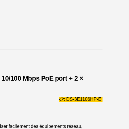
 10/100 Mbps PoE port + 2 ×
📋:
DS-3E1106HP-EI
viser facilement des équipements réseau,