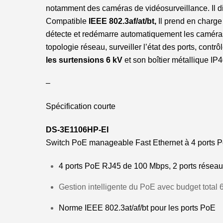
notamment des caméras de vidéosurveillance. Il 
Compatible
IEEE 802.3af/at/bt,
Il prend en charge
détecte et redémarre automatiquement les caméras
topologie réseau, surveiller l’état des ports, cont
les surtensions 6 kV
et son boîtier métallique IP4
–
Spécification courte
DS-3E1106HP-EI
Switch PoE manageable Fast Ethernet à 4 ports Po
4 ports PoE RJ45 de 100 Mbps, 2 ports résea
Gestion intelligente du PoE avec budget total
Norme IEEE 802.3at/af/bt pour les ports PoE