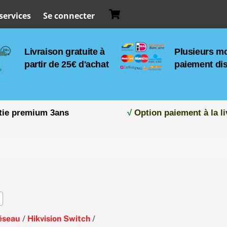
Cart
services
Se connecter
Livraison gratuite à
Plusieurs m
partir de 25€ d'achat
paiement di
tie premium 3ans
√
Option paiement à la li
éseau
/
Hikvision Switch
/