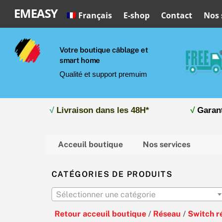
Skip
EMEASY
Français
E-shop
Contact
Nos 
to
content
Votre boutique câblage et
smart home
Qualité et support premuim
√
Livraison dans les 48H*
√
Garan
Acceuil boutique
Nos services
CATÉGORIES DE PRODUITS
Sélectionner une catégorie
Retour acceuil boutique
/
Réseau
/
Switch r