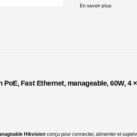
Switch
En savoir plus
PoE,
Fast
Ethernet,
manageable,
60W,
4/2
Port
h PoE, Fast Ethernet, manageable, 60W, 4 ×
anageable Hikvision
conçu pour connecter, alimenter et super