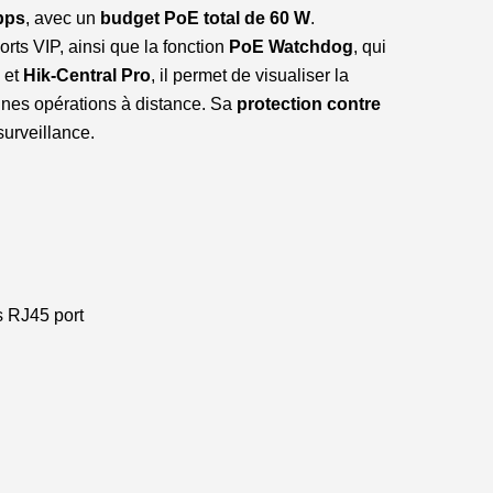
bps
, avec un
budget PoE total de 60 W
.
ports VIP, ainsi que la fonction
PoE Watchdog
, qui
et
Hik-Central Pro
, il permet de visualiser la
taines opérations à distance. Sa
protection contre
surveillance.
s RJ45 port