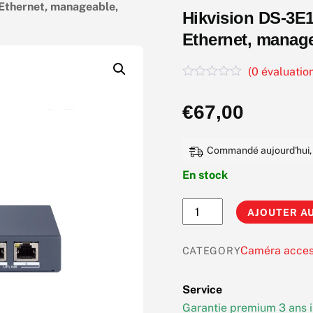
Ethernet, manageable,
Hikvision DS-3E
Ethernet, manage
(
0
évaluation
N
o
€
67,00
t
e
0
s
Commandé aujourd'hui, li
u
r
En stock
5
quantité
AJOUTER AU
de
Hikvision
Caméra acces
CATEGORY
DS-
3E1106HP-
Service
EI
Garantie premium 3 ans i