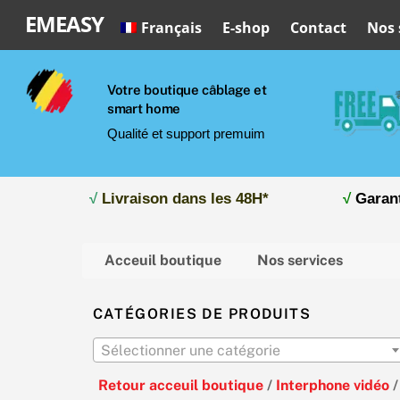
Skip
EMEASY
Français
E-shop
Contact
Nos 
to
content
Votre boutique câblage et
smart home
Qualité et support premuim
√
Livraison dans les 48H*
√
Garan
Acceuil boutique
Nos services
CATÉGORIES DE PRODUITS
Sélectionner une catégorie
Retour acceuil boutique
/
Interphone vidéo