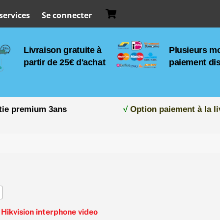
Cart
services
Se connecter
Livraison gratuite à
Plusieurs m
partir de 25€ d'achat
paiement di
tie premium 3ans
√
Option paiement à la li
/
Hikvision interphone video