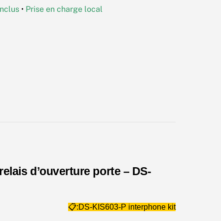
nclus
•
Prise en charge local
relais d’ouverture porte – DS-
📋:DS-KIS603-P interphone kit