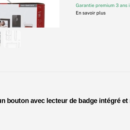
Kit
Garantie premium 3 ans i
Interphone
En savoir plus
IP
vidéo
1
bouton
+
ECRAN
7''
)
un bouton avec lecteur de badge intégré et 