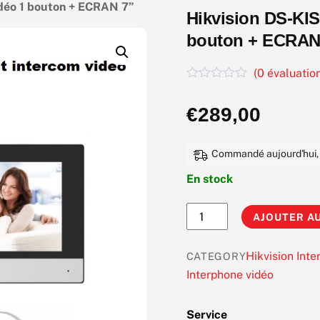
idéo 1 bouton + ECRAN 7”
Hikvision DS-KIS
bouton + ECRAN
(
0
évaluation
N
o
€
289,00
t
e
0
s
Commandé aujourd'hui, li
u
r
En stock
5
quantité
AJOUTER AU
de
Hikvision
Hikvision Inte
CATEGORY
DS-
Interphone vidéo
KIS603-
P
Service