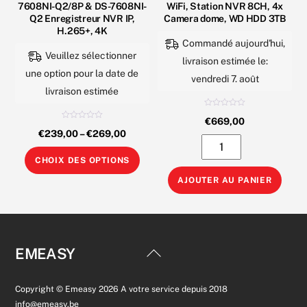
7608NI-Q2/8P & DS-7608NI-
WiFi, Station NVR 8CH, 4x
la
pag
Q2 Enregistreur NVR IP,
Camera dome, WD HDD 3TB
page
H.265+, 4K
du
Commandé aujourd'hui,
du
prod
Veuillez sélectionner
livraison estimée le:
produit
une option pour la date de
vendredi 7. août
livraison estimée
N
€
669,00
o
N
t
€
239,00
–
€
269,00
o
e
quantité
t
0
e
s
Ce
0
de
u
CHOIX DES OPTIONS
s
r
produit
u
5
Hikvision
r
AJOUTER AU PANIER
5
a
Kit
plusieurs
videosurveillance
variations.
WiFi,
Les
Station
Back
EMEASY
options
NVR
To
peuvent
8CH,
Top
Copyright © Emeasy 2026 A votre service depuis 2018
être
4x
info@emeasy.be