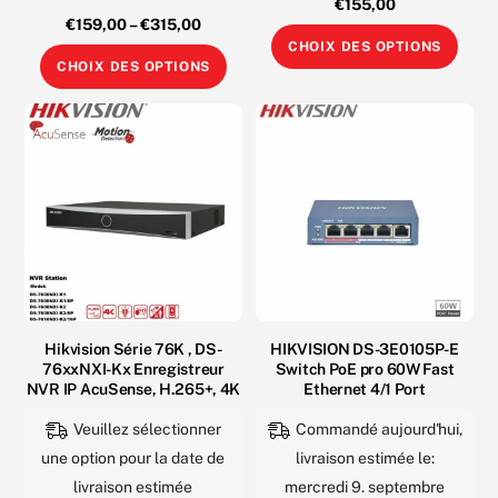
€
155,00
5.00
N
sur 5
€
159,00
–
€
315,00
o
Ce
t
CHOIX DES OPTIONS
e
Ce
0
prod
CHOIX DES OPTIONS
s
produit
u
a
r
5
a
plus
plusieurs
varia
variations.
Les
Les
opti
options
peuv
peuvent
être
être
choi
choisies
sur
sur
Hikvision Série 76K , DS-
HIKVISION DS-3E0105P-E
la
76xxNXI-Kx Enregistreur
Switch PoE pro 60W Fast
la
pag
NVR IP AcuSense, H.265+, 4K
Ethernet 4/1 Port
page
du
Veuillez sélectionner
Commandé aujourd'hui,
du
prod
une option pour la date de
livraison estimée le:
produit
livraison estimée
mercredi 9. septembre