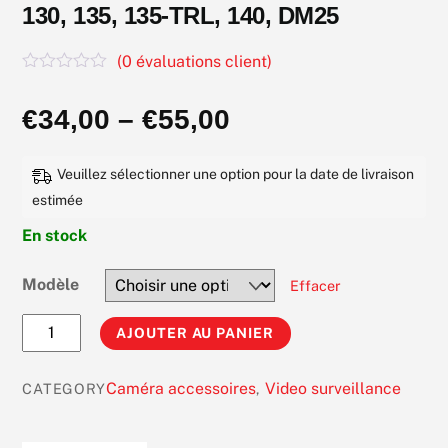
130, 135, 135-TRL, 140, DM25
(
0
évaluations client)
N
o
€
34,00
–
€
55,00
t
e
0
s
Veuillez sélectionner une option pour la date de livraison
u
r
estimée
5
En stock
Modèle
Effacer
quantité
AJOUTER AU PANIER
de
Hikvision
Caméra accessoires
Video surveillance
CATEGORY
,
DS-
1273ZJ