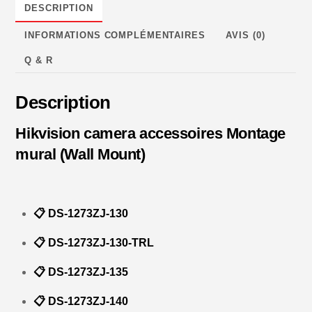
Camera
DESCRIPTION
accessoires
INFORMATIONS COMPLÉMENTAIRES
AVIS (0)
montage
mural
Q & R
-
Model
Description
130,
Hikvision camera accessoires Montage
135,
135-
mural (Wall Mount)
TRL,
140,
DM25
📋 DS-1273ZJ-130
📋 DS-1273ZJ-130-TRL
📋 DS-1273ZJ-135
📋 DS-1273ZJ-140