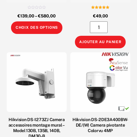
N
Note
€
139,00
–
€
580,00
€
49,00
o
5.00
t
sur 5
e
Ce
quantité
0
CHOIX DES OPTIONS
s
produit
de
u
r
5
a
HIKVISION
AJOUTER AU PANIER
plusieurs
DS-
variations.
3E0105P-
Les
E
options
Switch
peuvent
PoE
être
pro
choisies
60W
sur
Fast
la
Ethernet
Hikvision DS-1273ZJ Camera
Hikvision DS-2DE3A400BW-
page
4/1
accessoires montage mural –
DE/(W) Camera pivotante
du
Port
Model 130B, 135B, 140B,
Colorvu 4MP
produit
DM30-B