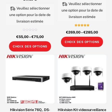
Veuillez sélectionner
Veuillez sélectionner
une option pour la date de
une option pour la date de
livraison estimée
livraison estimée
Note
€
269,00
–
€
285,00
5.00
N
sur 5
€
55,00
–
€
75,00
o
Ce
t
CHOIX DES OPTIONS
e
Ce
0
prod
CHOIX DES OPTIONS
s
produit
u
a
r
5
a
plus
plusieurs
varia
variations.
Les
Les
opti
options
peuv
peuvent
être
être
choi
choisies
sur
sur
Hikvision Série 76Q , DS-
Hikvision Kit videosurveillance
la