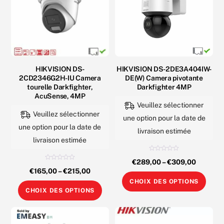
peuvent
accessoires
être
boite
choisies
de
sur
jonction
la
HIKVISION DS-
HIKVISION DS-2DE3A404IW-
page
2CD2346G2H-IU Camera
DE(W) Camera pivotante
du
tourelle Darkfighter,
Darkfighter 4MP
produit
AcuSense, 4MP
Veuillez sélectionner
Veuillez sélectionner
une option pour la date de
une option pour la date de
livraison estimée
livraison estimée
N
€
289,00
–
€
309,00
o
N
t
€
165,00
–
€
215,00
o
e
Ce
t
0
CHOIX DES OPTIONS
e
s
Ce
0
prod
u
CHOIX DES OPTIONS
s
r
produit
u
5
a
r
5
a
plus