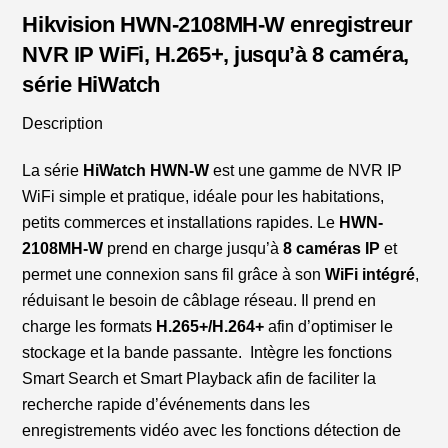
H.265+,
Hikvision HWN-2108MH-W enregistreur
jusqu'à
NVR IP WiFi, H.265+, jusqu’à 8 caméra,
8
série HiWatch
caméra
Description
La série
HiWatch HWN-W
est une gamme de NVR IP
WiFi simple et pratique, idéale pour les habitations,
petits commerces et installations rapides. Le
HWN-
2108MH-W
prend en charge jusqu’à
8 caméras IP
et
permet une connexion sans fil grâce à son
WiFi intégré
,
réduisant le besoin de câblage réseau. Il prend en
charge les formats
H.265+/H.264+
afin d’optimiser le
stockage et la bande passante. Intègre les fonctions
Smart Search et Smart Playback afin de faciliter la
recherche rapide d’événements dans les
enregistrements vidéo avec les fonctions détection de