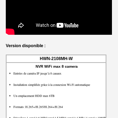
Version disponible :
HWN-2108MH-W
NVR WiFi max 8 camera
Entrées de caméra IP jusqu’à 8 canaux
Installation simplifiée grâce à la connexion Wi-Fi automatique
Un emplacement HDD max 6TB
Formats: H.265+/H.265/H.264+/H.264
Décodage 1 canal à 6 MP/1canal à 5 MP/4 canal à 4 MP / 4 canal a 1080P