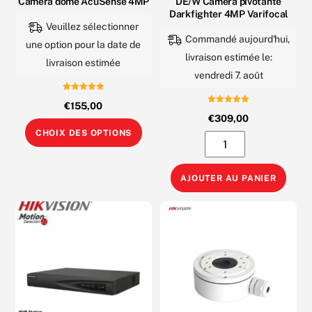
Camera dome AcuSense 4MP
DE/W Camera pivotante
Darkfighter 4MP Varifocal
Veuillez sélectionner
Commandé aujourd'hui,
une option pour la date de
livraison estimée le:
livraison estimée
vendredi 7. août
Note
€
155,00
5.00
Note
sur 5
€
309,00
5.00
Ce
sur 5
CHOIX DES OPTIONS
quantité
produit
de
a
HIKVISION
AJOUTER AU PANIER
plusieurs
DS-
variations.
2DE3A404IW-
Les
DE/W
options
Camera
peuvent
pivotante
être
Darkfighter
choisies
4MP
sur