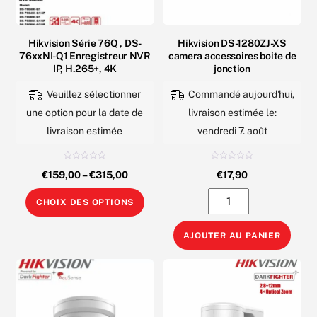
Varifocal
la
page
Hikvision Série 76Q , DS-
Hikvision DS-1280ZJ-XS
du
76xxNI-Q1 Enregistreur NVR
camera accessoires boite de
produit
IP, H.265+, 4K
jonction
Veuillez sélectionner
Commandé aujourd'hui,
une option pour la date de
livraison estimée le:
livraison estimée
vendredi 7. août
N
N
€
159,00
–
€
315,00
€
17,90
o
o
t
t
e
e
Ce
quantité
0
0
CHOIX DES OPTIONS
s
s
produit
de
u
u
r
r
5
5
a
Hikvision
AJOUTER AU PANIER
plusieurs
DS-
variations.
1280ZJ-
Les
XS
options
camera