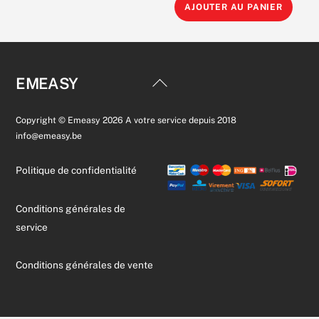
Hikvision
AJOUTER AU PANIER
plusieurs
Kit
variations.
videosurveillance
Les
WiFi,
options
Station
Back
EMEASY
peuvent
NVR
To
être
8CH,
Top
choisies
Copyright © Emeasy 2026 A votre service depuis 2018
4x
info@emeasy.be
sur
Camera
la
dome,
Politique de confidentialité
page
WD
du
HDD
Conditions générales de
produit
3TB
service
Conditions générales de vente