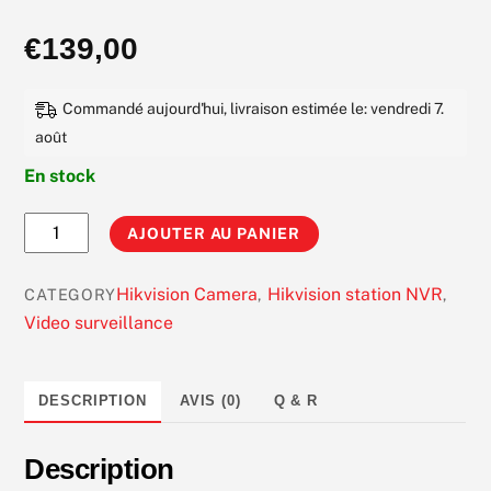
N
o
€
139,00
t
e
0
s
Commandé aujourd'hui, livraison estimée le: vendredi 7.
u
r
août
5
En stock
quantité
AJOUTER AU PANIER
de
Hikvision
Hikvision Camera
Hikvision station NVR
CATEGORY
,
,
HWN-
Video surveillance
2108MH-
W
enregistreur
DESCRIPTION
AVIS (0)
Q & R
NVR
IP
Description
WiFi,