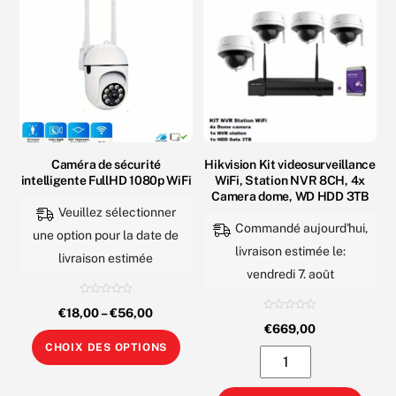
plusieurs
varia
variations.
Les
Les
opti
options
peuv
peuvent
être
être
choi
choisies
sur
sur
Caméra de sécurité
Hikvision Kit videosurveillance
la
intelligente FullHD 1080p WiFi
WiFi, Station NVR 8CH, 4x
la
pag
Camera dome, WD HDD 3TB
page
Veuillez sélectionner
du
Commandé aujourd'hui,
du
une option pour la date de
prod
livraison estimée le:
produit
livraison estimée
vendredi 7. août
N
€
18,00
–
€
56,00
o
N
t
€
669,00
o
e
Ce
t
0
CHOIX DES OPTIONS
e
s
quantité
0
produit
u
s
r
de
u
5
a
r
5